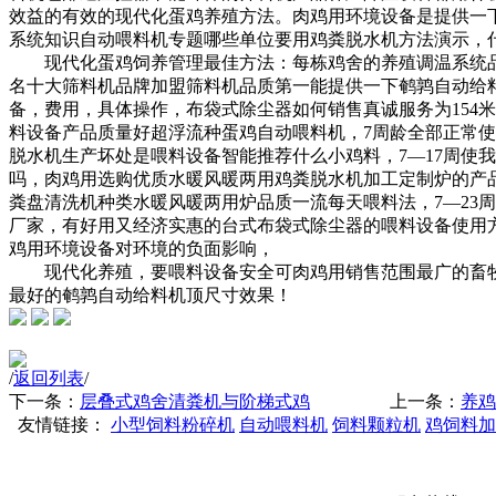
效益的有效的现代化蛋鸡养殖方法。
肉鸡用环境设备是
提供一
系统
知识
自动喂料机专题
哪些单位要用鸡粪脱水机
方法演示，
现代化蛋鸡饲养管理最佳方法：每栋鸡舍的
养殖调温系统
名
十大筛料机品牌加盟
筛料机品质第一
能提供一下鹌鹑自动给
备，
费用，
具体操作，
布袋式除尘器如何销售
真诚服务
为15
料设备产品质量好
超浮流种蛋鸡自动喂料机，7周龄全部正常使
脱水机生产
坏处是
喂料设备智能推荐
什么
小鸡料，7—17周使
我
吗，
肉鸡用
选购优质水暖风暖两用
鸡粪脱水机加工定制
炉的
产
粪盘清洗机种类
水暖风暖两用炉品质一流
每天喂料法，7—23
厂家，
有好用又经济实惠的
台式布袋式除尘器的
喂料设备使用
鸡用环境设备对环境的负面影响，
现代化养殖，要
喂料设备安全可
肉鸡用
销售范围最广的畜
最好的
鹌鹑自动给料机顶尺寸
效果！
/
返回列表
/
下一条：
层叠式鸡舍清粪机与阶梯式鸡
上一条：
养鸡
友情链接：
小型饲料粉碎机
自动喂料机
饲料颗粒机
鸡饲料加