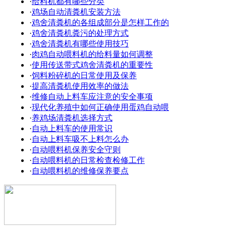
·
给料机都有哪些分类
·
鸡场自动清粪机安装方法
·
鸡舍清粪机的各组成部分是怎样工作的
·
鸡舍清粪机粪污的处理方式
·
鸡舍清粪机有哪些使用技巧
·
肉鸡自动喂料机的给料量如何调整
·
使用传送带式鸡舍清粪机的重要性
·
饲料粉碎机的日常使用及保养
·
提高清粪机使用效率的做法
·
维修自动上料车应注意的安全事项
·
现代化养殖中如何正确使用蛋鸡自动喂
·
养鸡场清粪机选择方式
·
自动上料车的使用常识
·
自动上料车吸不上料怎么办
·
自动喂料机保养安全守则
·
自动喂料机的日常检查检修工作
·
自动喂料机的维修保养要点