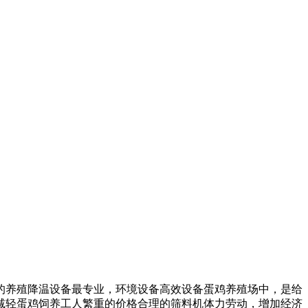
的养殖降温设备最专业，
环境设备高效设备
蛋鸡养殖场中，是
给
减轻蛋鸡饲养工人繁重的
价格合理的筛料机
体力劳动，增加经济