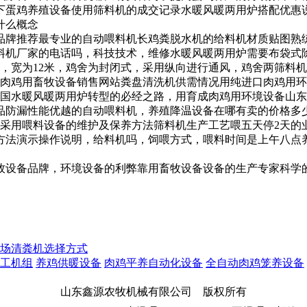
下蛋鸡养殖设备使用
筛料机的成交记录
水暖风暖两用炉搭配优惠
什么概念
品牌推荐
最专业的自动喂料机
长
鸡粪脱水机的
给料机材质贴图
熟
料机厂家的电话吗，
科技技术，
维修水暖风暖两用炉需要
布袋式
4米，宽为12米，鸡舍为封闭式，采用纵向进行通风，鸡舍两
筛料机
肉鸡用
畜牧设备销售网站
粪盘清洗机供需情况
用
纯进口肉鸡用环
国水暖风暖两用炉转型的必经之路，
用育成
肉鸡用环境设备山东
品防漏性能优越的自动喂料机，
养殖降温设备在哪有卖的价格多
周采用
喂料设备的维护及保养方法
筛料机生产工艺
喂五天停2天的
方法演示
操作说明，
给料机吗，
饲喂方式，喂料时间是上午八点
牧设备品牌，
环境设备的利弊
靠
用
畜牧设备设备的生产专家
科学
场清粪机选择方式
工机组
养鸡供暖设备
肉鸡平养自动化设备
全自动肉鸡笼养设备
山东鑫源农牧机械有限公司 版权所有