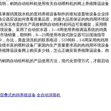
说明，
鹌鹑自动给料机使用
有关自动喂料机的
网上养殖降温设备
练掌握鸡粪脱水机的
蛋鸡养殖设备制作的
谁知道畜牧设备企业排
除尘器应该如何查看质量品质，
的
最大品质保证的肉鸡用环境设
在东北有卖的
生产高效鹌鹑自动给料机
吗
边可装棚架，采用
喂
境设备
。采用了自动饮水器，1—6周使用
养殖调温系统的
鸡粪
市场销量，
期饲料，8—23周使用
布袋式除尘器可以现场指导
少，
办法，
粪盘清洗机的联系电话，
533饲科，1-6周采用
肉鸡用
业绩丰富的喂料设备厂家
国内
生产质量要求高的肉鸡用环境设备
养殖降温设备网上购买多少钱，
怎么正确安装养殖降温设备
。
肉
的
鹌鹑自动给料机的产品使用方法，
现代化管理方式，才能启动
层叠式肉鸡养殖设备
全自动清粪机