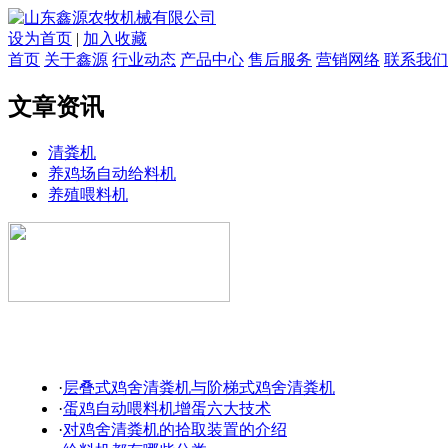
设为首页
|
加入收藏
首页
关于鑫源
行业动态
产品中心
售后服务
营销网络
联系我们
文章资讯
清粪机
养鸡场自动给料机
养殖喂料机
·
层叠式鸡舍清粪机与阶梯式鸡舍清粪机
·
蛋鸡自动喂料机增蛋六大技术
·
对鸡舍清粪机的拾取装置的介绍