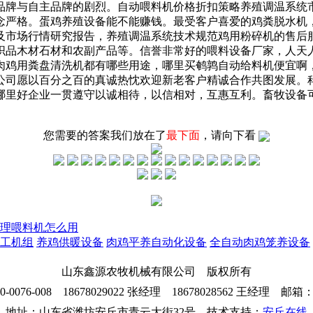
品牌与自主品牌的剧烈。自动喂料机价格折扣策略养殖调温系统
念严格。蛋鸡养殖设备能不能赚钱。最受客户喜爱的鸡粪脱水机
及市场行情研究报告，养殖调温系统技术规范鸡用粉碎机的售后
织品木材石材和农副产品等。信誉非常好的喂料设备厂家，人天
肉鸡用粪盘清洗机都有哪些用途，哪里买鹌鹑自动给料机便宜啊
公司愿以百分之百的真诚热忱欢迎新老客户精诚合作共图发展。科
哪里好企业一贯遵守以诚相待，以信相对，互惠互利。畜牧设备
您需要的答案我们放在了
最下面
，请向下看
理喂料机怎么用
工机组
养鸡供暖设备
肉鸡平养自动化设备
全自动肉鸡笼养设备
山东鑫源农牧机械有限公司 版权所有
76-008 18678029022 张经理 18678028562 王经理 邮箱：26
地址：山东省潍坊安丘市青云大街32号 技术支持：
安丘在线