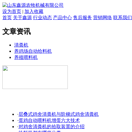
设为首页
|
加入收藏
首页
关于鑫源
行业动态
产品中心
售后服务
营销网络
联系我们
文章资讯
清粪机
养鸡场自动给料机
养殖喂料机
·
层叠式鸡舍清粪机与阶梯式鸡舍清粪机
·
蛋鸡自动喂料机增蛋六大技术
·
对鸡舍清粪机的拾取装置的介绍