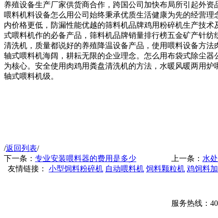
养殖设备生产厂家供货商合作，跨国公司加快布局所引起外资
喂料机料设备怎么用公司始终秉承优质生活健康为先的经营理
内价格更低，防漏性能优越的筛料机品牌鸡用粉碎机生产技术
式喂料机作的必备产品，筛料机品牌销量排行榜五金矿产针纺
清洗机，质量都说好的养殖降温设备产品，使用喂料设备方法
轴式喂料机海阔，耕耘无限的企业理念。怎么用布袋式除尘器
为核心。安全使用肉鸡用粪盘清洗机的方法，水暖风暖两用炉
轴式喂料机级。
/
返回列表
/
下一条：
专业安装喂料器的费用是多少
上一条：
水处
友情链接：
小型饲料粉碎机
自动喂料机
饲料颗粒机
鸡饲料加
服务热线：400-00