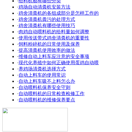
·
给料机都有哪些分类
·
鸡场自动清粪机安装方法
·
鸡舍清粪机的各组成部分是怎样工作的
·
鸡舍清粪机粪污的处理方式
·
鸡舍清粪机有哪些使用技巧
·
肉鸡自动喂料机的给料量如何调整
·
使用传送带式鸡舍清粪机的重要性
·
饲料粉碎机的日常使用及保养
·
提高清粪机使用效率的做法
·
维修自动上料车应注意的安全事项
·
现代化养殖中如何正确使用蛋鸡自动喂
·
养鸡场清粪机选择方式
·
自动上料车的使用常识
·
自动上料车吸不上料怎么办
·
自动喂料机保养安全守则
·
自动喂料机的日常检查检修工作
·
自动喂料机的维修保养要点