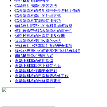
·
给料机都有哪些分类
·
鸡场自动清粪机安装方法
·
鸡舍清粪机的各组成部分是怎样工作的
·
鸡舍清粪机粪污的处理方式
·
鸡舍清粪机有哪些使用技巧
·
肉鸡自动喂料机的给料量如何调整
·
使用传送带式鸡舍清粪机的重要性
·
饲料粉碎机的日常使用及保养
·
提高清粪机使用效率的做法
·
维修自动上料车应注意的安全事项
·
现代化养殖中如何正确使用蛋鸡自动喂
·
养鸡场清粪机选择方式
·
自动上料车的使用常识
·
自动上料车吸不上料怎么办
·
自动喂料机保养安全守则
·
自动喂料机的日常检查检修工作
·
自动喂料机的维修保养要点