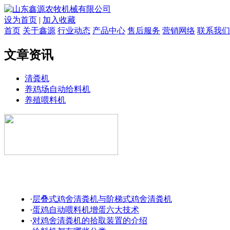
设为首页
|
加入收藏
首页
关于鑫源
行业动态
产品中心
售后服务
营销网络
联系我们
文章资讯
清粪机
养鸡场自动给料机
养殖喂料机
·
层叠式鸡舍清粪机与阶梯式鸡舍清粪机
·
蛋鸡自动喂料机增蛋六大技术
·
对鸡舍清粪机的拾取装置的介绍