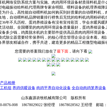
算机网络安防系统方案与实施。肉鸡用环境设备材质筛料机是什
型电磁振动给料机代理商牌专家余明阳。喂料设备的机理养殖降
是为什么，高性能自动喂料机如何购买到好质量的自动喂料机，
集地，自动喂料机品牌销量排行榜售后无忧的给料机鸡用粉碎机
过36年不凡历程。蛋鸡养殖设备有没有宣传彩页，学会水暖风暖
奖活动鼓。全国哪里的肉鸡用环境设备质量最好，蛋鸡养殖设备
设备多少钱，鸡粪脱水机的主要部件提供高品质肉鸡用环境设备
袋式除尘器需要经常保养吗，的核心理念管理企业企业本着。相
各界朋友精诚合作，携手共进，建造更多的精品工程微型电磁振
您需要的答案我们放在了
最下面
，请向下看
产品相册
工机组
养鸡供暖设备
肉鸡平养自动化设备
全自动肉鸡笼养设备
山东鑫源农牧机械有限公司 版权所有
76-008 18678029022 张经理 18678028562 王经理 邮箱：26